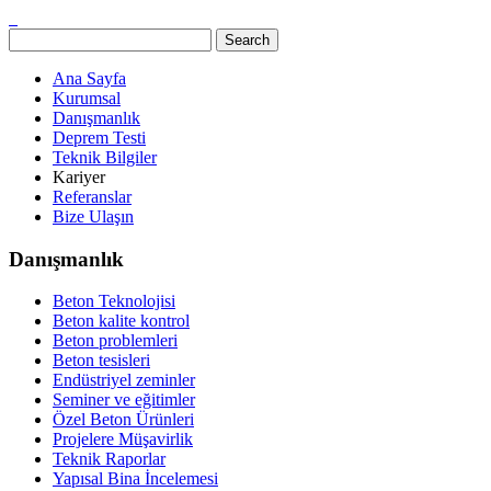
Ana Sayfa
Kurumsal
Danışmanlık
Deprem Testi
Teknik Bilgiler
Kariyer
Referanslar
Bize Ulaşın
Danışmanlık
Beton Teknolojisi
Beton kalite kontrol
Beton problemleri
Beton tesisleri
Endüstriyel zeminler
Seminer ve eğitimler
Özel Beton Ürünleri
Projelere Müşavirlik
Teknik Raporlar
Yapısal Bina İncelemesi